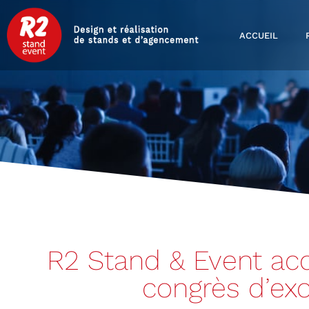
ACCUEIL
R2 Stand & Event ac
congrès d’ex