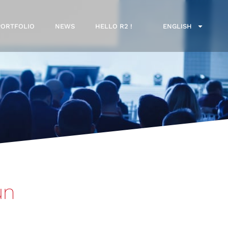
PORTFOLIO
NEWS
HELLO R2 !
ENGLISH
un