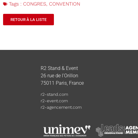
Tags :
CONGRES
,
CONVENTION
RETOUR À LA LISTE
R2 Stand & Event
26 rue de l’Orillon
75011 Paris, France
r2-stand.com
r2-event.com
r2-agencement.com