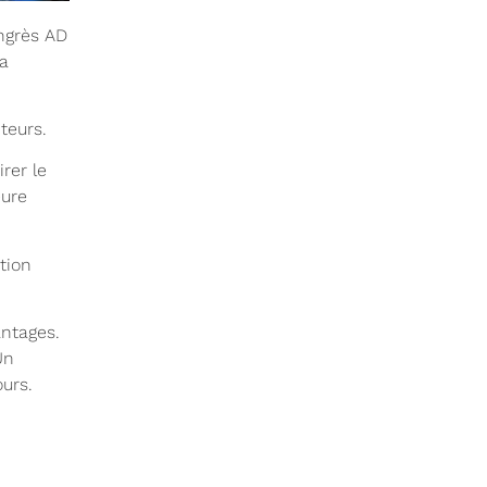
ongrès AD
sa
teurs.
rer le
eure
ation
antages.
Un
ours.