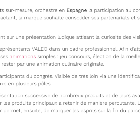
rts sur-mesure, orchestre en
Espagne
la participation au c
actant, la marque souhaite consolider ses partenariats et 
 sur une présentation ludique attisant la curiosité des visi
 représentants VALEO dans un cadre professionnel. Afin d’atti
erses
animations
simples : jeu concours, élection de la meill
à rester par une animation culinaire originale.
articipants du congrès. Visible de très loin via une identific
xe en plusieurs pôles.
résentation successive de nombreux produits et de leurs av
ur les produits principaux à retenir de manière percutante. 
r permet, ensuite, de marquer les esprits sur la fin du parc