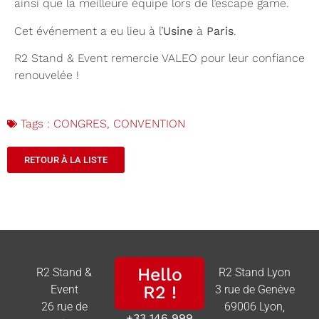
ainsi que la meilleure équipe lors de l’escape game.
Cet événement a eu lieu à l’
Usine
à
Paris
.
R2 Stand & Event remercie VALEO pour leur confiance
renouvelée !
Tags :
CONGRES
,
CONVENTION
RETOUR À LA LISTE
Hello
R2 Stand &
R2 Stand Lyon
R2 !
Event
3 rue de Genève
26 rue de
69006 Lyon,
+33 146 999