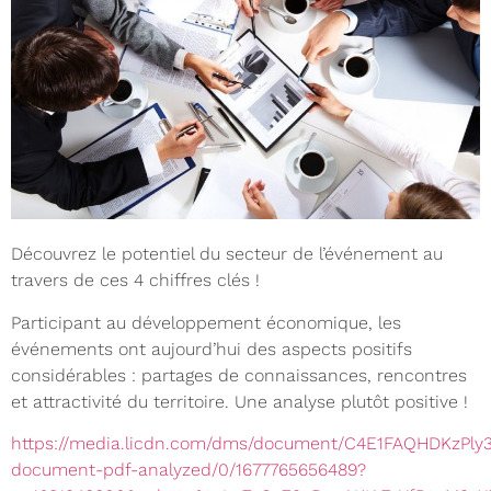
Découvrez le potentiel du secteur de l’événement au
travers de ces 4 chiffres clés !
Participant au développement économique, les
événements ont aujourd’hui des aspects positifs
considérables : partages de connaissances, rencontres
et attractivité du territoire. Une analyse plutôt positive !
https://media.licdn.com/dms/document/C4E1FAQHDKzPly
document-pdf-analyzed/0/1677765656489?