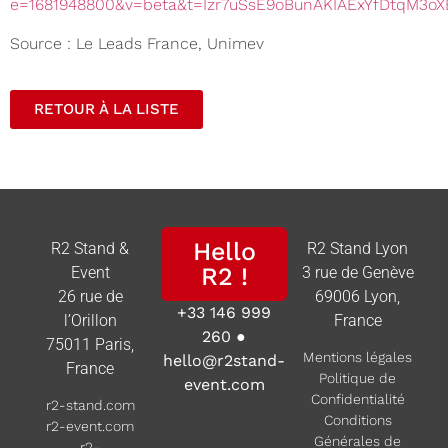
e=1681948800&v=beta&t=Izr7uSsE9oBunAKIAExYfDtqM3o
Source : Le Leads France, Unimev
RETOUR À LA LISTE
Hello
R2 Stand &
R2 Stand Lyon
R2 !
Event
3 rue de Genève
26 rue de
69006 Lyon,
+33 146 999
l’Orillon
France
260
●
75011 Paris,
Mentions légales
hello@r2stand-
France
Politique de
event.com
Confidentialité
r2-stand.com
Conditions
r2-event.com
Générales de
r2-