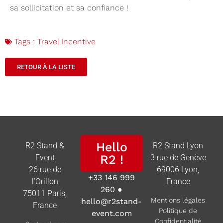
sa sollicitation et sa confiance !
Tags :
Travel Incentive
RETOUR À LA LISTE
Hello
R2 Stand &
R2 Stand Lyon
R2 !
Event
3 rue de Genève
26 rue de
69006 Lyon,
+33 146 999
l’Orillon
France
260
●
75011 Paris,
Mentions légales
hello@r2stand-
France
Politique de
event.com
Confidentialité