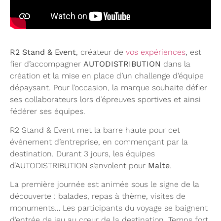
R2 Stand & Event
, créateur de
vos expériences
, est
fier d’accompagner
AUTODISTRIBUTION
dans la
création et la mise en place d’un challenge d’équipe
dépaysant. Pour l’occasion, la marque souhaite défier
ses collaborateurs lors d’épreuves sportives et ainsi
fédérer ses équipes.
R2 Stand & Event met la barre haute pour cet
événement d’entreprise, en commençant par la
destination. Durant 3 jours, les équipes
d’AUTODISTRIBUTION s’envolent pour
Malte
.
La première journée est animée sous le signe de la
découverte : balades, repas à thème, visites de
monuments… Les participants du voyage se baignent
d’entrée de jeu au cœur de la destination. Temps fort