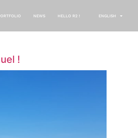
PORTFOLIO
NEWS
HELLO R2 !
ENGLISH
uel !