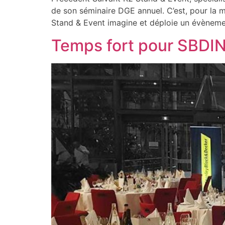
de son séminaire DGE annuel. C’est, pour la ma
Stand & Event imagine et déploie un évèneme
Temps fort pour SBDIN